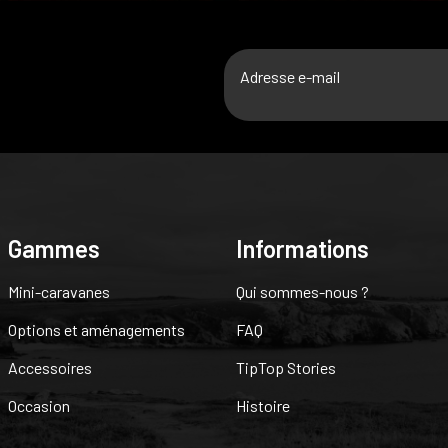
E
R
-
m
a
C
i
A
l
P
T
C
Gammes
Informations
H
A
Mini-caravanes
Qui sommes-nous ?
Options et aménagements
FAQ
Accessoires
TipTop Stories
Occasion
Histoire