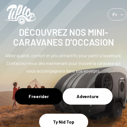
Fr
DÉCOUVREZ NOS MINI-
CARAVANES D'OCCASION
Alliez qualité, confort et prix attractifs pour partir à l’aventure.
Contactez-nous dès maintenant pour trouver la caravane qui
vous accompagnera dans vos voyages.
Freerider
Adventure
Ty Nid Top